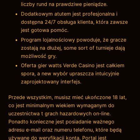
liczby rund na prawdziwe pieniądze.
Dodatkowym atutem jest profesjonalna i
dostępna 24/7 obsługa klienta, która zawsze
jest gotowa pomóc.
Program lojalnościowy powoduje, że gracze
zostają na dłużej, some sort of turnieje dają
możliwość gry.
Oferta gier watts Verde Casino jest całkiem
spora, a new wybór upraszcza intuicyjnie
zaprojektowany interfejs.
Przede wszystkim, musisz mieć ukończone 18 lat,
co jest minimalnym wiekiem wymaganym do
uczestnictwa t grach hazardowych on-line.
Ponadto konieczne jest posiadanie ważnego
adresu e-mail oraz numeru telefonu, które będą
używane do weryfikacji konta. Portal jest