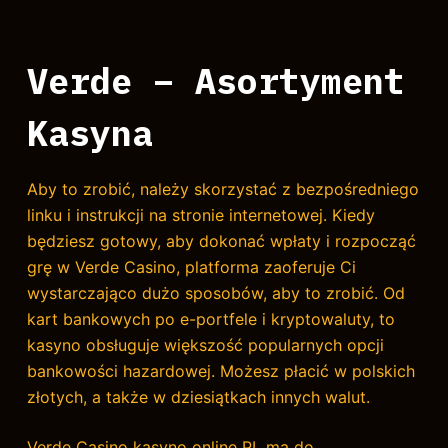
Verde – Asortyment
Kasyna
Aby to zrobić, należy skorzystać z bezpośredniego
linku i instrukcji na stronie internetowej. Kiedy
będziesz gotowy, aby dokonać wpłaty i rozpocząć
grę w Verde Casino, platforma zaoferuje Ci
wystarczająco dużo sposobów, aby to zrobić. Od
kart bankowych po e-portfele i kryptowaluty, to
kasyno obsługuje większość popularnych opcji
bankowości hazardowej. Możesz płacić w polskich
złotych, a także w dziesiątkach innych walut.
Verde Casino kasyno online PL ma do