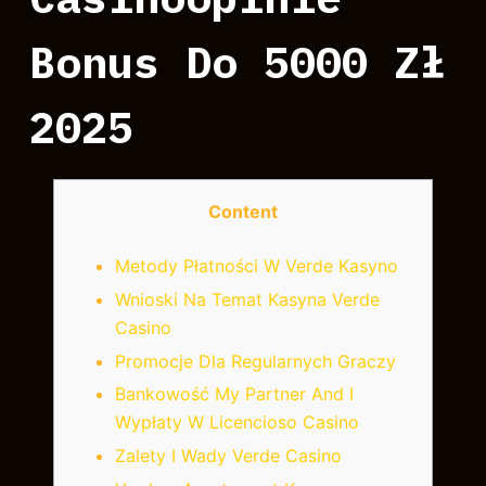
Bonus Do 5000 Zł
2025
Content
Metody Płatności W Verde Kasyno
Wnioski Na Temat Kasyna Verde
Casino
Promocje Dla Regularnych Graczy
Bankowość My Partner And I
Wypłaty W Licencioso Casino
Zalety I Wady Verde Casino