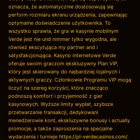
oznacza, że automatycznie dostosowują się
perform rozmiaru ekranu urządzenia, zapewniając
optymalne doświadczenie użytkownika. To
wszystko sprawia, że gra w kasynie mobilnym
Verde jest nie und nimmer tylko wygodna, ale
również ekscytująca my partner and i
satysfakcjonująca. Kasyno internetowe Verde
oferuje swoim graczom ekskluzywny Plan VIP,
który jest skierowany do najbardziej lojalnych i
aktywnych graczy. Członkowie Programu VIP mogą
liczyć na szereg korzyści, które znacząco
podnoszą komfort i przyjemność z gier
kasynowych. Wyższe limity wypłat, szybsze
przetwarzanie transakcji, dedykowani
menedżerowie kont, ekskluzywne bonusy i actually
promocje, a także zaproszenia na specjalne
wydarzenia i turnieje
https://pl-verdecasinos.com/
.