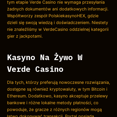
tym etapie Verde Casino nie wymaga przesyłania
żadnych dokumentów ani dodatkowych informacji.
Współtworzy zespół PolskiekasynoHEX, gdzie
dzieli się swoją wiedzą i doświadczeniem. Niestety
nie znaleźliśmy w VerdeCasino oddzielnej kategorii
gier z jackpotami.
Kasyno Na Żywo W
Verde Casino
Dla tych, którzy preferują nowoczesne rozwiązania,
dostępne są również kryptowaluty, w tym Bitcoin i
Ethereum. Dodatkowo, kasyno akceptuje przelewy
bankowe i różne lokalne metody płatności, co
powoduje, że gracze z różnych regionów mogą
łatwo dokonywać transakcji. Portal posiada