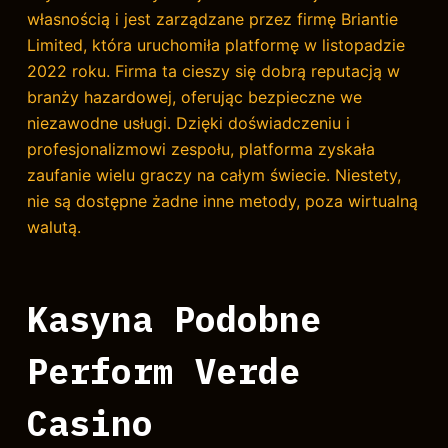
własnością i jest zarządzane przez firmę Briantie
Limited, która uruchomiła platformę w listopadzie
2022 roku. Firma ta cieszy się dobrą reputacją w
branży hazardowej, oferując bezpieczne we
niezawodne usługi. Dzięki doświadczeniu i
profesjonalizmowi zespołu, platforma zyskała
zaufanie wielu graczy na całym świecie. Niestety,
nie są dostępne żadne inne metody, poza wirtualną
walutą.
Kasyna Podobne
Perform Verde
Casino