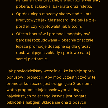
karciane i cylindryczne, a więc różne warianty
pokera, blackjacka, bakarata oraz ruletki.
Oprócz niego możemy skorzystać z kart
kredytowych jak Mastercard, the także z e-
portfeli czy kryptowalut jak Bitcoin.
Oferta bonusów i promocji mogłaby być
bardziej rozbudowana – obecnie znacznie
lepsze promocje dostępne są dla graczy
obstawiających zakłady sportowe na tej
samej platformie.
Jak powiedzieliśmy wcześniej, że istnieje sporo
bonusów i promocji. Aby móc uczestniczyć w tej
promocji konieczne jest osiągnięcie 2 poziomu
watts programie lojalnościowym. Jedną z
największych zalet tego kasyna jest bogata
biblioteka habgier. Składa się ona z pozycji