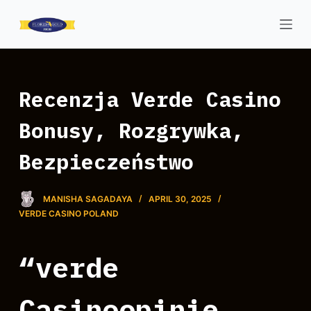
S
k
i
p
t
Recenzja Verde Casino
o
Bonusy, Rozgrywka,
c
o
Bezpieczeństwo
n
t
e
MANISHA SAGADAYA
APRIL 30, 2025
n
VERDE CASINO POLAND
t
“verde
Casino️opinie