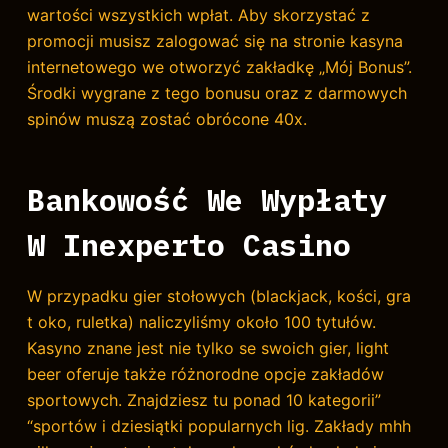
wartości wszystkich wpłat. Aby skorzystać z
promocji musisz zalogować się na stronie kasyna
internetowego we otworzyć zakładkę „Mój Bonus”.
Środki wygrane z tego bonusu oraz z darmowych
spinów muszą zostać obrócone 40x.
Bankowość We Wypłaty
W Inexperto Casino
W przypadku gier stołowych (blackjack, kości, gra
t oko, ruletka) naliczyliśmy około 100 tytułów.
Kasyno znane jest nie tylko se swoich gier, light
beer oferuje także różnorodne opcje zakładów
sportowych. Znajdziesz tu ponad 10 kategorii”
“sportów i dziesiątki popularnych lig. Zakłady mhh