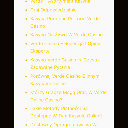
Verde – Asortyment Kasyna
Graj Odpowiedzialnie
Kasyna Podobne Perform Verde
Casino
Kasyno Na Żywo W Verde Casino
Verde Casino – Recenzja I Opinia
Eksperta
Kasyno Verde Casino → Często
Zadawane Pytania
Porównaj Verde Casino Z Innymi
Kasynami Online
Którzy Gracze Mogą Grać W Verde
Online Casino?
Jakie Metody Płatności Są
Dostępne W Tym Kasynie Online?
Dostawcy Oprogramowania W