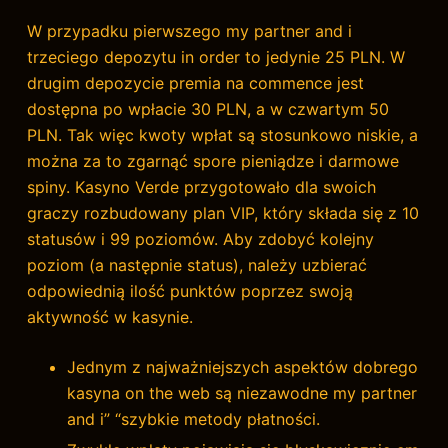
W przypadku pierwszego my partner and i
trzeciego depozytu in order to jedynie 25 PLN. W
drugim depozycie premia na commence jest
dostępna po wpłacie 30 PLN, a w czwartym 50
PLN. Tak więc kwoty wpłat są stosunkowo niskie, a
można za to zgarnąć spore pieniądze i darmowe
spiny. Kasyno Verde przygotowało dla swoich
graczy rozbudowany plan VIP, który składa się z 10
statusów i 99 poziomów. Aby zdobyć kolejny
poziom (a następnie status), należy uzbierać
odpowiednią ilość punktów poprzez swoją
aktywność w kasynie.
Jednym z najważniejszych aspektów dobrego
kasyna on the web są niezawodne my partner
and i” “szybkie metody płatności.