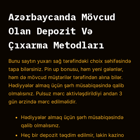
Azərbaycanda Mövcud
Olan Depozit Və
Çıxarma Metodları
Bunu saytın yuxarı sağ tərəfindəki choix səhifəsində
tapa bilərsiniz. Pin up bonusu, həm yeni gələnlər,
həm də mövcud müştərilər tərəfindən alına bilər.
Hədiyyələr almaq üçün şərh müsabiqəsində qalib
olmalısınız. Pulsuz mərc aktivləşdirildiyi andan 3
gün ərzində mərc edilməlidir.
Hədiyyələr almaq üçün şərh müsabiqəsində
qalib olmalısınız.
Heç bir depozit təqdim edilmir, lakin kazino