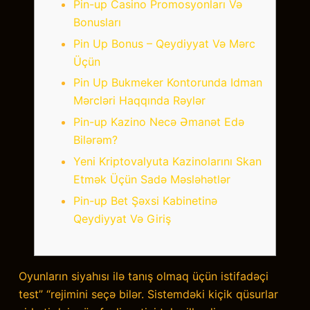
Pin-up Casino Promosyonları Və
Bonusları
Pin Up Bonus – Qeydiyyat Və Mərc
Üçün
Pin Up Bukmeker Kontorunda Idman
Mərcləri Haqqında Rəylər
Pin-up Kazino Necə Əmanət Edə
Bilərəm?
Yeni Kriptovalyuta Kazinolarını Skan
Etmək Üçün Sadə Məsləhətlər
Pin-up Bet Şəxsi Kabinetinə
Qeydiyyat Və Giriş
Oyunların siyahısı ilə tanış olmaq üçün istifadəçi
test” “rejimini seçə bilər. Sistemdəki kiçik qüsurlar