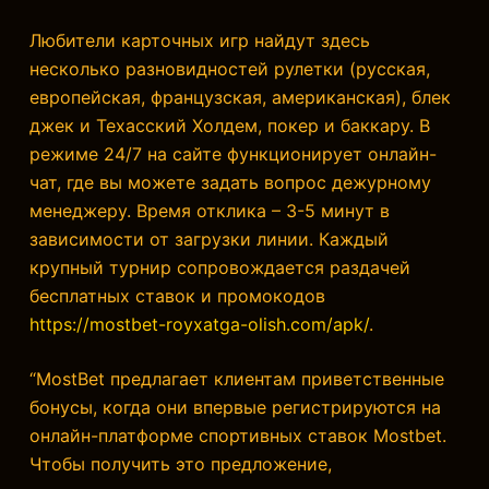
Любители карточных игр найдут здесь
несколько разновидностей рулетки (русская,
европейская, французская, американская), блек
джек и Техасский Холдем, покер и баккару. В
режиме 24/7 на сайте функционирует онлайн-
чат, где вы можете задать вопрос дежурному
менеджеру. Время отклика – 3-5 минут в
зависимости от загрузки линии. Каждый
крупный турнир сопровождается раздачей
бесплатных ставок и промокодов
https://mostbet-royxatga-olish.com/apk/
.
“MostBet предлагает клиентам приветственные
бонусы, когда они впервые регистрируются на
онлайн-платформе спортивных ставок Mostbet.
Чтобы получить это предложение,