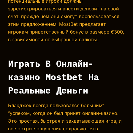
потенциальные игроки должны
зарегистрироваться и внести депозит на свой
счет, прежде чем они смогут воспользоваться
этим предложением. MostBet предлагает
игрокам приветственный бонус в размере €300,
в зависимости от выбранной валюты.
Играть В Онлайн-
казино Mostbet На
Реальные Деньги
Блэкджек всегда пользовался большим”
“успехом, когда он был принят онлайн-казино.
Это простая, быстрая и захватывающая игра, и
все острые ощущения сохраняются в