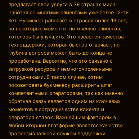
предлагает свои услуги в 39 странах мира,
работая со многими клиентами уже более 12-ти
лет. Букмекер работает в отрасли более 13 лет,
но некоторые моменты, по мнению клиентов,
хотелось бы улучшить. Это касается качества
техподдержки, которая быстро отвечает, но
глубина вопроса может быть до конца не
проработана. Вероятно, что это связано с
загрузкой ресурса и немногочисленными
сотрудниками. В таком случае, хотим
посоветовать букмекеру расширить штат
компетентными операторами, так как именно
обратная связь является одним из ключевых
моментов в сотрудничестве клиента и
оператора ставок. Важнейшим фактором в
любой игорной платформе является качество
профессиональной службы поддержки.