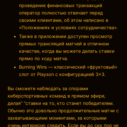
проведение финансовых транзакций
оператор полностью отвечает перед
своими клиентами, об этом написано в
«Положениях и условиях сотрудничества».
Также в приложении доступен просмотр
прямых трансляций матчей в отличном
качестве, когда вы можете делать ставки
прямо по ходу матча.
Burning Wins — классический «фруктовый»
слот от Playson с конфигурацией 3×3.
Вы сможете наблюдать за спорами
киберспортивных команд в прямом эфире,
делая” “ставки на то, кто станет победителем.
Обычно это довольно продолжительные матчи с
захватывающими моментами, за которыми
очень интересно следить. Если вы до сих пор не