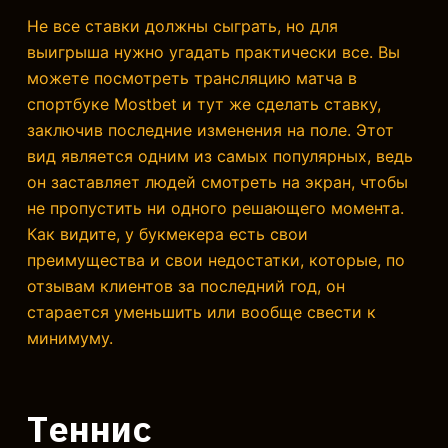
Не все ставки должны сыграть, но для
выигрыша нужно угадать практически все. Вы
можете посмотреть трансляцию матча в
спортбуке Mostbet и тут же сделать ставку,
заключив последние изменения на поле. Этот
вид является одним из самых популярных, ведь
он заставляет людей смотреть на экран, чтобы
не пропустить ни одного решающего момента.
Как видите, у букмекера есть свои
преимущества и свои недостатки, которые, по
отзывам клиентов за последний год, он
старается уменьшить или вообще свести к
минимуму.
Теннис