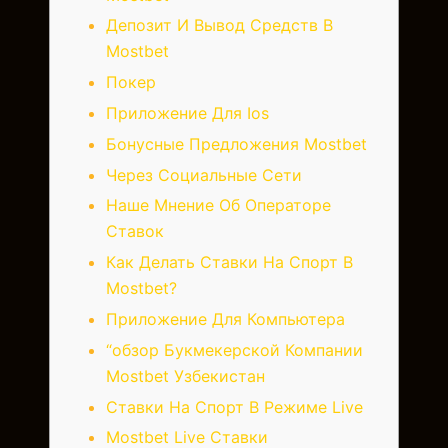
Депозит И Вывод Средств В
Mostbet
Покер
Приложение Для Ios
Бонусные Предложения Mostbet
Через Социальные Сети
Наше Мнение Об Операторе
Ставок
Как Делать Ставки На Спорт В
Mostbet?
Приложение Для Компьютера
“обзор Букмекерской Компании
Mostbet Узбекистан
Ставки На Спорт В Режиме Live
Mostbet Live Ставки