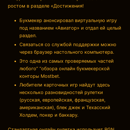
ростом в разделе «Достижения!
Букмекер анонсировал виртуальную игру
под названием «Авиатор» и отдал ей целый
раздел.
Связаться со службой поддержки можно
через браузер настольного компьютера.
Это одна из самых проверяемых частей
любого” “обзора онлайн букмекерской
конторы Mostbet.
Любители карточных игр найдут здесь
несколько разновидностей рулетки
(русская, европейская, французская,
американская), блек джек и Техасский
Холдем, покер и баккару.
Стандартная онлайн рулетка использует RGN