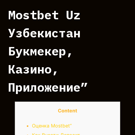
Mostbet Uz
Узбекистан
Букмекер,
Казино,
Приложение”
Content
Оценка Mostbet”
Как Внести Депозит