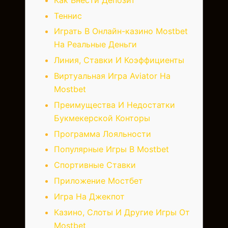
Теннис
Играть В Онлайн-казино Mostbet
На Реальные Деньги
Линия, Ставки И Коэффициенты
Виртуальная Игра Aviator На
Mostbet
Преимущества И Недостатки
Букмекерской Конторы
Программа Лояльности
Популярные Игры В Mostbet
Спортивные Ставки
Приложение Мостбет
Игра На Джекпот
Казино, Слоты И Другие Игры От
Mostbet