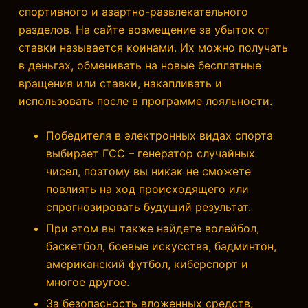
спортивного и азартно-развлекательного
разделов. На сайте возмещение за убыток от
ставки называется коинами. Их можно получать
в деньгах, обменивать на новые бесплатные
вращения или ставки, накапливать и
использовать после в программе лояльности.
Победителя в электронных видах спорта
выбирает ГСС – генератор случайных
чисел, поэтому вы никак не сможете
повлиять на ход происходящего или
спрогнозировать будущий результат.
При этом вы также найдете волейбол,
баскетбол, боевые искусства, бадминтон,
американский футбол, киберспорт и
многое другое.
За безопасность вложенных средств,