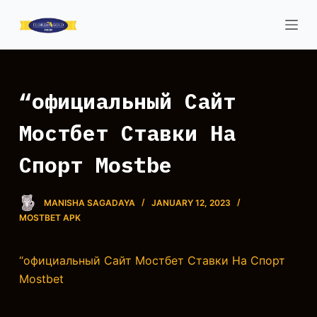
S
k
i
p
t
“официальный Сайт
o
Мостбет Ставки На
c
o
Спорт Mostbe
n
t
e
MANISHA SAGADAYA
JANUARY 12, 2023
n
MOSTBET APK
t
“официальный Сайт Мостбет Ставки На Спорт
Mostbet