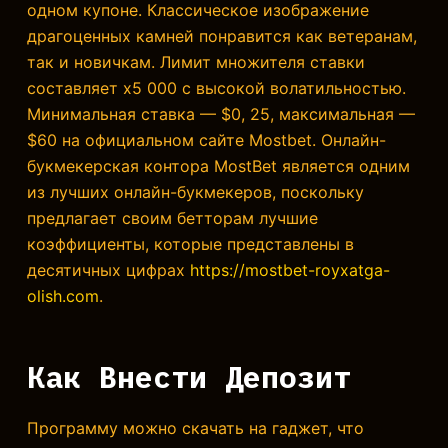
одном купоне. Классическое изображение
драгоценных камней понравится как ветеранам,
так и новичкам. Лимит множителя ставки
составляет х5 000 с высокой волатильностью.
Минимальная ставка — $0, 25, максимальная —
$60 на официальном сайте Mostbet. Онлайн-
букмекерская контора MostBet является одним
из лучших онлайн-букмекеров, поскольку
предлагает своим бетторам лучшие
коэффициенты, которые представлены в
десятичных цифрах
https://mostbet-royxatga-
olish.com
.
Как Внести Депозит
Программу можно скачать на гаджет, что