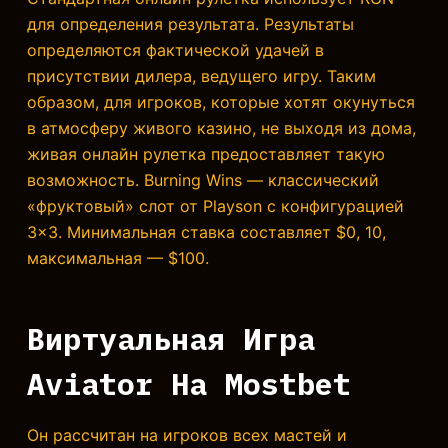
для определения результата. Результаты
определяются фактической удачей в
присутствии дилера, ведущего игру. Таким
образом, для игроков, которые хотят окунуться
в атмосферу живого казино, не выходя из дома,
живая онлайн рулетка предоставляет такую
возможность. Burning Wins — классический
«фруктовый» слот от Playson с конфигурацией
3×3. Минимальная ставка составляет $0, 10,
максимальная — $100.
Виртуальная Игра
Aviator На Mostbet
Он рассчитан на игроков всех мастей и