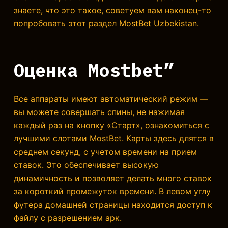
знаете, что это такое, советуем вам наконец-то
попробовать этот раздел MostBet Uzbekistan.
Оценка Mostbet”
Все аппараты имеют автоматический режим —
вы можете совершать спины, не нажимая
каждый раз на кнопку «Старт», ознакомиться с
лучшими слотами MostBet. Карты здесь длятся в
среднем секунд, с учетом времени на прием
ставок. Это обеспечивает высокую
динамичность и позволяет делать много ставок
за короткий промежуток времени. В левом углу
футера домашней страницы находится доступ к
файлу с разрешением арк.