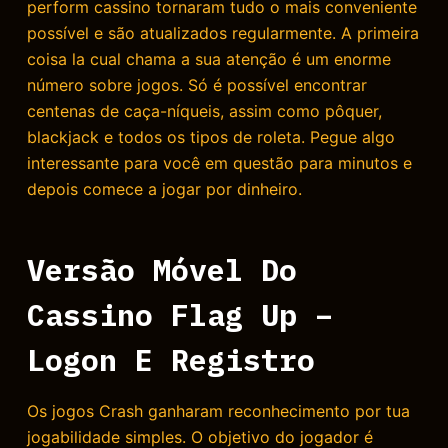
perform cassino tornaram tudo o mais conveniente
possível e são atualizados regularmente. A primeira
coisa la cual chama a sua atenção é um enorme
número sobre jogos. Só é possível encontrar
centenas de caça-níqueis, assim como pôquer,
blackjack e todos os tipos de roleta. Pegue algo
interessante para você em questão para minutos e
depois comece a jogar por dinheiro.
Versão Móvel Do
Cassino Flag Up –
Logon E Registro
Os jogos Crash ganharam reconhecimento por tua
jogabilidade simples. O objetivo do jogador é