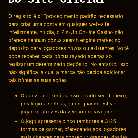
O registro é o” “procedimento padrão necessário
para criar uma conta em qualquer web-site.
Infelizmente, no dia, o Pin-Up On-line Casino não
oferece nenhum bônus search engine marketing
depósito para jogadores novos ou existentes. Você
pode receber cada bônus rayado apenas ao
realizar um determinado depósito. No entanto, isso
não significa la cual a marca não decida adicionar
tais bônus às suas ações.
O convidado terá acesso a todo seu dinheiro,
privilégios e bônus, como quando estiver
jogando através da versão do navegador.
O jogo apresenta cinco tambores e 3125
formas de ganhar, oferecendo aos jogadores
mais chances para conseguir grandes vitórias.