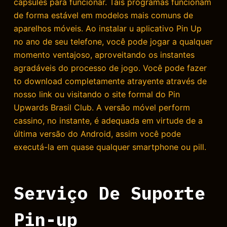
capsules para funcionar. Tais programas funcionam
de forma estável em modelos mais comuns de
aparelhos móveis. Ao instalar u aplicativo Pin Up
no ano de seu telefone, você pode jogar a qualquer
momento ventajoso, aproveitando os instantes
agradáveis do processo de jogo. Você pode fazer
to download completamente atrayente através de
nosso link ou visitando o site formal do Pin
Upwards Brasil Club. A versão móvel perform
cassino, no instante, é adequada em virtude de a
última versão do Android, assim você pode
executá-la em quase qualquer smartphone ou pill.
Serviço De Suporte
Pin-up