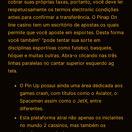
cobrar suas próprias taxas, portanto, você deve ler
respetuosamente os termos electronic condições
antes para confirmar a transferência. O Pinap On
line casino tem um escritório de apostas os quais
permite que você aposte em esportes. Desta forma
você também” “pode tentar sua sorte em
disciplinas esportivas como futebol, basquete,
hóquei e muitas outras. Abra-o clicando nas três
linhas paralelas no cantar superior esquerdo ag
tela.
O Pin Up possui ainda uma área dedicada aos
games crash, com títulos como o Aviator, o
Spacemen assim como o JetX, entre
diferentes.
Esta plataforma atrai não apenas os iniciantes
no mundo 2 cassinos, mas também os