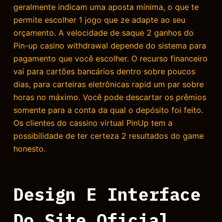
geralmente indicam uma aposta mínima, o que te
permite escolher 1 jogo que ze adapte ao seu
orçamento. A velocidade de saque 2 ganhos do
Pin-up casino withdrawal depende do sistema para
pagamento que você escolher. O recurso financeiro
vai para cartões bancários dentro sobre poucos
dias, para carteiras eletrônicas rapid um par sobre
horas no máximo. Você pode descartar os prêmios
somente para a conta da qual o depósito foi feito.
Os clientes do cassino virtual PinUp tem a
possibilidade de ter certeza 2 resultados do game
honesto.
Design E Interface
Do Site Oficial