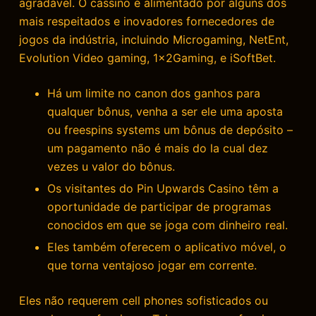
agradável. O cassino é alimentado por alguns dos
mais respeitados e inovadores fornecedores de
jogos da indústria, incluindo Microgaming, NetEnt,
Evolution Video gaming, 1x2Gaming, e iSoftBet.
Há um limite no canon dos ganhos para
qualquer bônus, venha a ser ele uma aposta
ou freespins systems um bônus de depósito –
um pagamento não é mais do la cual dez
vezes u valor do bônus.
Os visitantes do Pin Upwards Casino têm a
oportunidade de participar de programas
conocidos em que se joga com dinheiro real.
Eles também oferecem o aplicativo móvel, o
que torna ventajoso jogar em corrente.
Eles não requerem cell phones sofisticados ou