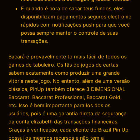
E quando é hora de sacar teus fundos, eles
disponibilizam pagamentos seguros electronic
rápidos com notificações push para que você
possa sempre manter o controle de suas
transações.
Bacará é provavelmente to mais fácil de todos os
games de tabuleiro. Os fãs de jogos de cartas
sabem exatamente como produzir uma grande
vitória neste jogo. No entanto, além de uma versão
clássica, PinUp também oferece 3 DIMENSIONAL
Baccarat, Baccarat Professional, Baccarat Gold,
etc. Isso é bem importante para los dos os
usuários, pois é uma garantia direta da segurança
da conta elizabeth das transações financeiras.
Graças à verificação, cada cliente do Brazil Pin Up
possui os mesmos recursos e não tem a