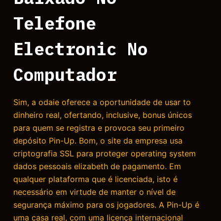
Telefone
Electronic No
Computador
Sim, a odaie oferece a oportunidade de usar to
dinheiro real, ofertando, inclusive, bonus únicos
para quem se registra e provoca seu primeiro
depósito Pin-Up. Bom, o site da empresa usa
criptografia SSL para proteger operating system
dados pessoais elizabeth de pagamento. Em
qualquer plataforma que é licenciada, isto é
necessário em virtude de manter o nível de
segurança máximo para os jogadores. A Pin-Up é
uma casa real, com uma licença internacional