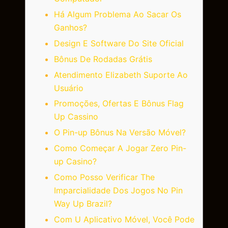
Há Algum Problema Ao Sacar Os
Ganhos?
Design E Software Do Site Oficial
Bônus De Rodadas Grátis
Atendimento Elizabeth Suporte Ao
Usuário
Promoções, Ofertas E Bônus Flag
Up Cassino
O Pin-up Bônus Na Versão Móvel?
Como Começar A Jogar Zero Pin-
up Casino?
Como Posso Verificar The
Imparcialidade Dos Jogos No Pin
Way Up Brazil?
Com U Aplicativo Móvel, Você Pode