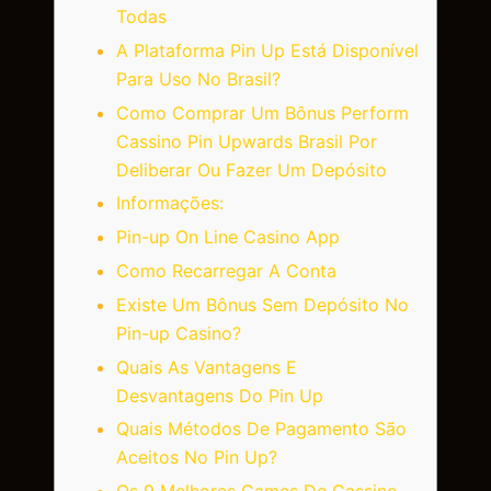
Todas
A Plataforma Pin Up Está Disponível
Para Uso No Brasil?
Como Comprar Um Bônus Perform
Cassino Pin Upwards Brasil Por
Deliberar Ou Fazer Um Depósito
Informações:
Pin-up On Line Casino App
Como Recarregar A Conta
Existe Um Bônus Sem Depósito No
Pin-up Casino?
Quais As Vantagens E
Desvantagens Do Pin Up
Quais Métodos De Pagamento São
Aceitos No Pin Up?