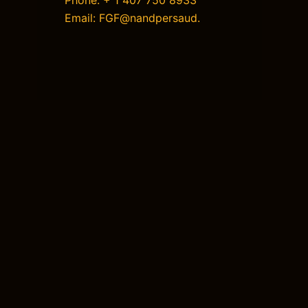
Email: FGF@nandpersaud.