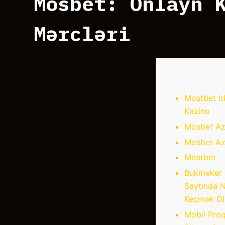
Mosbet: Onlayn 
Mərcləri
Mostbet I
Kazino
Mosbet Az
Mosbet Az
Mostbet
Bukmeker 
Saytında 
Keçmək Ol
Mobil Pro