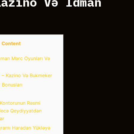
Kazino Və Idman
Content
dman Mərc Oyunları Və
 – Kazino Və Bukmeker
 Bonusları
Kontorunun Rəsmi
Necə Qeydiyyatdan
ar
qramı Haradan Yükləyə