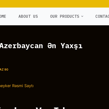
OME
ABOUT US
OUR PRODUCTS
CONTA
Azerbaycan Ən Yaxşı
AZ 90
eyker Rəsmi Saytı