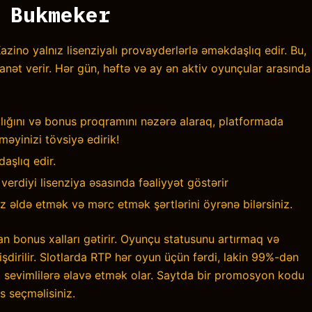
 Bukmeker
zino yalnız lisenziyalı provayderlərlə əməkdaşlıq edir. Bu,
manət verir. Hər gün, həftə və ay ən aktiv oyunçular arasında
onallığını və bonus proqramını nəzərə alaraq, platformada
yinizi tövsiyə edirik!
aşlıq edir.
erdiyi lisenziya əsasında fəaliyyət göstərir
z əldə etmək və mərc etmək şərtlərini öyrənə bilərsiniz.
an bonus xalları gətirir. Oyunçu statusunu artırmaq və
şdirilir. Slotlarda RTP hər oyun üçün fərdi, lakin 99%-dən
ı sevimlilərə əlavə etmək olar. Saytda bir promosyon kodu
s seçməlisiniz.