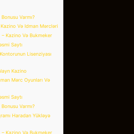
n Bonusu Varmı?
ı Kazino Və Idman Mərcləri
 – Kazino Və Bukmeker
əsmi Saytı
Kontorunun Lisenziyası
layn Kazino
dman Mərc Oyunları Və
əsmi Saytı
n Bonusu Varmı?
qramı Haradan Yükləyə
 – Kazino Və Bukmeker