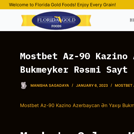
Welcome to Florida Gold Foods! Enjoy Every Grain!
S
k
H
i
p
t
o
Mostbet Az-90 Kazino 
c
o
Bukmeyker Rəsmi Sayt
n
t
e
MANISHA SAGADAYA
JANUARY 6, 2023
MOSTBET 
n
t
Mostbet Az-90 Kazino Azerbaycan Ən Yaxşı Bukm