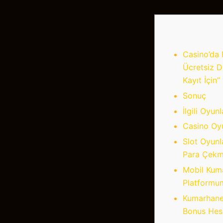
Casino’da
Ücretsiz 
Kayıt İçin
Sonuç
İlgili Oyunl
Casino Oyu
Slot Oyunl
Para Çekme
Mobil Kum
Platformum
Kumarhane 
Bonus Hesa