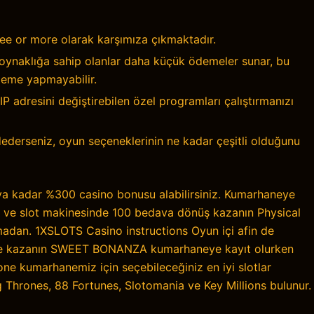
ee or more olarak karşımıza çıkmaktadır.
oynaklığa sahip olanlar daha küçük ödemeler sunar, bu
deme yapmayabilir.
IP adresini değiştirebilen özel programları çalıştırmanızı
ederseniz, oyun seçeneklerinin ne kadar çeşitli olduğunu
ya kadar %300 casino bonusu alabilirsiniz. Kumarhaneye
ve slot makinesinde 100 bedava dönüş kazanın Physical
adan. 1XSLOTS Casino instructions Oyun içi afin de
me kazanın SWEET BONANZA kumarhaneye kayıt olurken
 kumarhanemiz için seçebileceğiniz en iyi slotlar
Thrones, 88 Fortunes, Slotomania ve Key Millions bulunur.