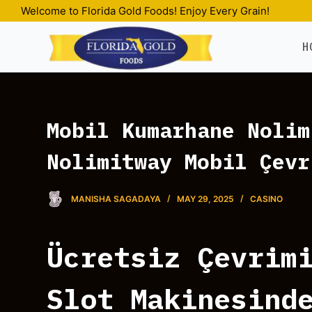
Welcome to Florida Gold Foods! Enjoy Every Grain!
S
k
H
i
p
t
o
Mobil Kumarhane Nolim
c
o
Nolimitway Mobil Çevr
n
t
e
MANISHA SAGADAYA
MAY 29, 2025
CASINO
n
t
Ücretsiz Çevrim
Slot Makinesind