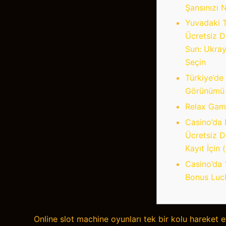
Şansınızı N
Yuvadaki T
Ücretsiz D
Sun: Ukra
Seçin
Türkiye’de
Görünümü
Relax Gam
Casino’da 
Ücretsiz 
Kayıt İçin
Casino’da 
Bonus Luc
Online slot machine oyunları tek bir kolu hareket