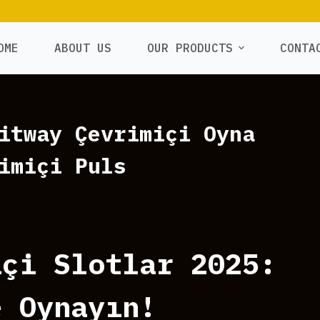
OME
ABOUT US
OUR PRODUCTS
CONTA
itway Çevrimiçi Oyna
imiçi Puls
içi Slotlar 2025:
e Oynayın!