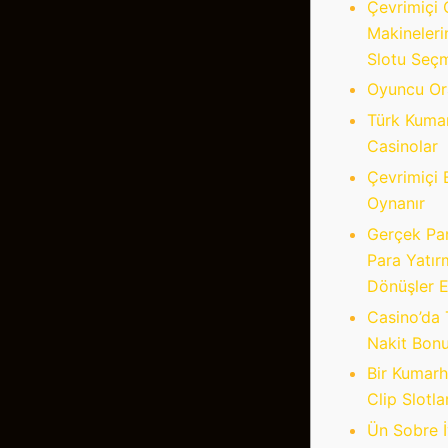
Çevrimiçi 
Makineler
Slotu Seçm
Oyuncu Or
Türk Kumar
Casinolar
Çevrimiçi 
Oynanır
Gerçek Par
Para Yatır
Dönüşler 
Casino’da
Nakit Bon
Bir Kumarh
Clip Slotla
Ün Sobre İ