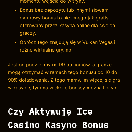
momentu wejścia do witryny.
Bonus bez depozytu lub innymi słowami
darmowy bonus to nic innego jak gratis
oferowany przez kasyna online dla swoich
graczy.
Oprócz tego znajdują się w Vulkan Vegas i
różne wirtualne gry, np.
Jest on podzielony na 99 poziomów, a gracze
mogą otrzymać w ramach tego bonusu od 10 do
90% doładowania. Z tego mamy, im więcej się gra
w kasynie, tym na większe bonusy można liczyć.
Czy Aktywuję Ice
Casino Kasyno Bonus