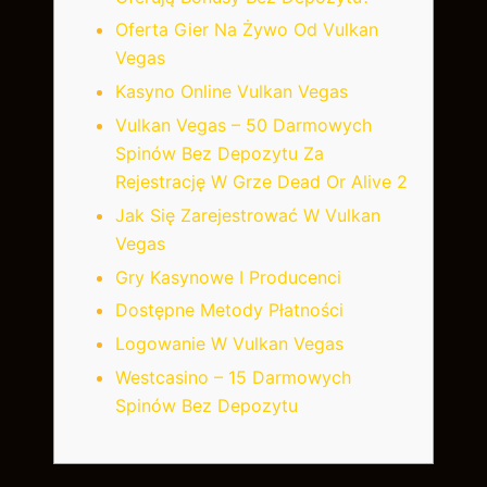
Oferta Gier Na Żywo Od Vulkan
Vegas
Kasyno Online Vulkan Vegas
Vulkan Vegas – 50 Darmowych
Spinów Bez Depozytu Za
Rejestrację W Grze Dead Or Alive 2
Jak Się Zarejestrować W Vulkan
Vegas
Gry Kasynowe I Producenci
Dostępne Metody Płatności
Logowanie W Vulkan Vegas
Westcasino – 15 Darmowych
Spinów Bez Depozytu