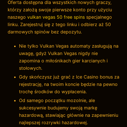
Oferta dostępna dla wszystkich nowych graczy,
którzy założą swoje pierwsze konto przy użyciu
naszego
vulkan vegas 50 free spins
specjalnego
linku. Zarejestruj się z tego linku i odbierz aż 50
darmowych spinów bez depozytu.
Nie tylko Vulkan Vegas automaty zasługują na
uwagę, gdyż Vulkan Vegas nigdy nie
zapomina o miłośnikach gier karcianych i
stołowych.
Gdy skończysz już grać z Ice Casino bonus za
rejestrację, na twoim koncie będzie na pewno
trochę środków do wypłacenia.
Od samego początku mozolnie, ale
sukcesywnie budujemy swoją markę
hazardową, stawiając głównie na zapewnieniu
najlepszej rozrywki hazardowej.