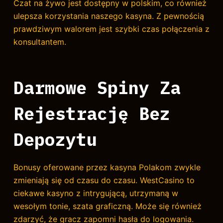
Czat na żywo jest dostępny w polskim, co również
ulepsza korzystania naszego kasyna. Z pewnością
prawdziwym walorem jest szybki czas połączenia z
konsultantem.
Darmowe Spiny Za
Rejestrację Bez
Depozytu
Bonusy oferowane przez kasyna Polakom zwykle
zmieniają się od czasu do czasu. WestCasino to
ciekawe kasyno z intrygującą, utrzymaną w
wesołym tonie, szata graficzną. Może się również
zdarzyć, że gracz zapomni hasła do logowania.