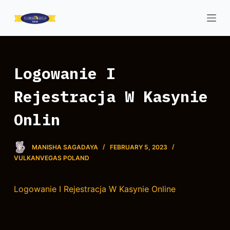
S
k
i
p
t
Logowanie I
o
Rejestracja W Kasynie
c
o
Onlin
n
t
e
MANISHA SAGADAYA
FEBRUARY 5, 2023
n
VULKANVEGAS POLAND
t
Logowanie I Rejestracja W Kasynie Online