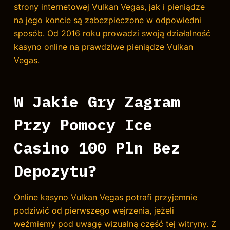
strony internetowej Vulkan Vegas, jak i pieniądze
na jego koncie są zabezpieczone w odpowiedni
sposób. Od 2016 roku prowadzi swoją działalność
kasyno online na prawdziwe pieniądze Vulkan
Vegas.
W Jakie Gry Zagram
Przy Pomocy Ice
Casino 100 Pln Bez
Depozytu?
Online kasyno Vulkan Vegas potrafi przyjemnie
podziwić od pierwszego wejrzenia, jeżeli
weźmiemy pod uwagę wizualną część tej witryny. Z