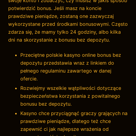
swoje konto i zobaczyć, czy musisz w jakiś sposób
potwierdzić bonus. Jeśli masz na koncie
prawdziwe pieniądze, zostaną one zazwyczaj
wykorzystane przed środkami bonusowymi. Często
zdarza się, że mamy tylko 24 godziny, albo kilka
dni na skorzystanie z bonusu bez depozytu.
Przeciętne polskie kasyno online bonus bez
depozytu przedstawia wraz z linkiem do
pełnego regulaminu zawartego w danej
ofercie.
Rozwiejmy wszelkie wątpliwości dotyczące
bezpieczeństwa korzystania z powitalnego
bonusu bez depozytu.
Kasyno chce przyciągnąć graczy grających na
prawdziwe pieniądze, dlatego też chce
zapewnić ci jak najlepsze wrażenia od