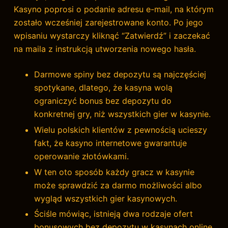
Kasyno poprosi o podanie adresu e-mail, na którym
zostało wcześniej zarejestrowane konto. Po jego
wpisaniu wystarczy kliknąć “Zatwierdź” i zaczekać
na maila z instrukcją utworzenia nowego hasła.
Darmowe spiny bez depozytu są najczęściej
spotykane, dlatego, że kasyna wolą
ograniczyć bonus bez depozytu do
konkretnej gry, niż wszystkich gier w kasynie.
Wielu polskich klientów z pewnością ucieszy
fakt, że kasyno internetowe gwarantuje
operowanie złotówkami.
W ten oto sposób każdy gracz w kasynie
może sprawdzić za darmo możliwości albo
wygląd wszystkich gier kasynowych.
Ściśle mówiąc, istnieją dwa rodzaje ofert
bonusowych bez depozytu w kasynach online.