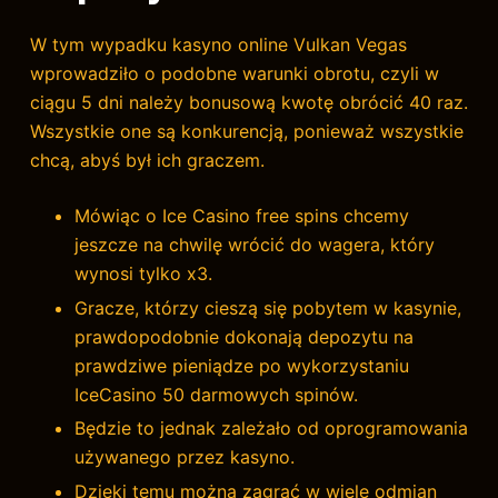
W tym wypadku kasyno online Vulkan Vegas
wprowadziło o podobne warunki obrotu, czyli w
ciągu 5 dni należy bonusową kwotę obrócić 40 raz.
Wszystkie one są konkurencją, ponieważ wszystkie
chcą, abyś był ich graczem.
Mówiąc o Ice Casino free spins chcemy
jeszcze na chwilę wrócić do wagera, który
wynosi tylko x3.
Gracze, którzy cieszą się pobytem w kasynie,
prawdopodobnie dokonają depozytu na
prawdziwe pieniądze po wykorzystaniu
IceCasino 50 darmowych spinów.
Będzie to jednak zależało od oprogramowania
używanego przez kasyno.
Dzięki temu można zagrać w wiele odmian