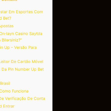
star Em Esportes Com
d Bet?
Apostas
On-layn Casino Saytda
Bilərsiniz?”
Pin Up – Versão Para
Leitor De Cartão Móvel
al Da Pin Number Up Bet
Brasil
 Como Funciona
De Verificação De Conta
d Entrar