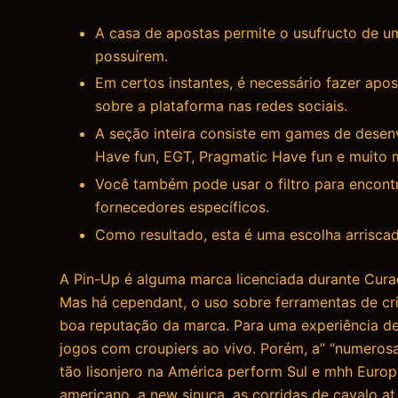
A casa de apostas permite o usufructo de um
possuírem.
Em certos instantes, é necessário fazer apo
sobre a plataforma nas redes sociais.
A seção inteira consiste em games de desen
Have fun, EGT, Pragmatic Have fun e muito 
Você também pode usar o filtro para encont
fornecedores específicos.
Como resultado, esta é uma escolha arriscada
A Pin-Up é alguma marca licenciada durante Curaç
Mas há cependant, o uso sobre ferramentas de cr
boa reputação da marca. Para uma experiência de
jogos com croupiers ao vivo. Porém, a” “numerosa
tão lisonjero na América perform Sul e mhh Europ
americano, a new sinuca, as corridas de cavalo at 