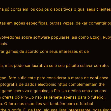
a só conta em los dos os dispositivos o qual seus clientes
stas em ações específicas, outras vezes, deixar comentário
volvedores sobre software populares, asi como Ezugi, Rub
mais.
rar games de acordo com seus interesses et de
, mas pode ser lucrativa se o seu palpite estiver correto.
ao, fato suficiente para considerar a marca de confiança.
iptografia de dados electronic https complementam the
 game imersiva e genuine, a Pin-Up dedica uma aba aos
 oferta do Pin-Up não se remete apenas para o futebol,
a. O faro nos esportes vai também para o futebol
the o golfe. É, de fato, alguma lista interessante, possuind