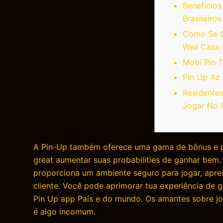
Benefícios
Brasileiros
Como Se C
Weil Casa
Mobi Pin T
Pin Up Az 
Residente
Jogar No 
A Pin-Up também oferece uma gama de bônus e pr
great aumentar suas probabilities de ganhar bem.
proporciona um ambiente seguro para jogar, apre
cliente. Você pode aprimorar tua experiência de 
Pin Up app País e do mundo. Os amantes sobre j
é algo incomum.