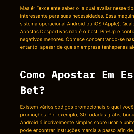
Mas é” “excelente saber o la cual avaliar nesse 
interessante para suas necessidades. Essa maquin
sistema operacional Android ou iOS (Apple). Qual
Apostas Desportivas não é o best. Pin-Up é confi
negativos menores. Comece concentrando-se nas 
entanto, apesar de que an empresa tenhapenas algu
Como Apostar Em Es
Bet?
Existem vários códigos promocionais o qual você 
promoções. Por exemplo, 30 rodadas grátis, bônu
Android é incrivelmente simples sobre usar e uni
pode encontrar instruções marcia a passo afin de 