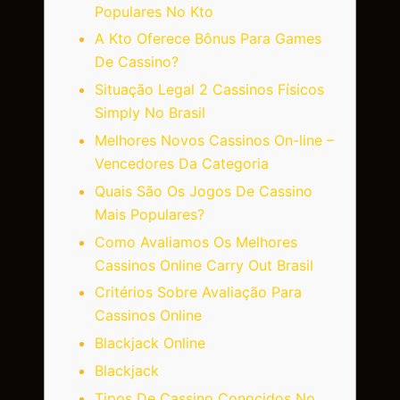
Populares No Kto
A Kto Oferece Bônus Para Games
De Cassino?
Situação Legal 2 Cassinos Físicos
Simply No Brasil
Melhores Novos Cassinos On-line –
Vencedores Da Categoria
Quais São Os Jogos De Cassino
Mais Populares?
Como Avaliamos Os Melhores
Cassinos Online Carry Out Brasil
Critérios Sobre Avaliação Para
Cassinos Online
Blackjack Online
Blackjack
Tipos De Cassino Conocidos No