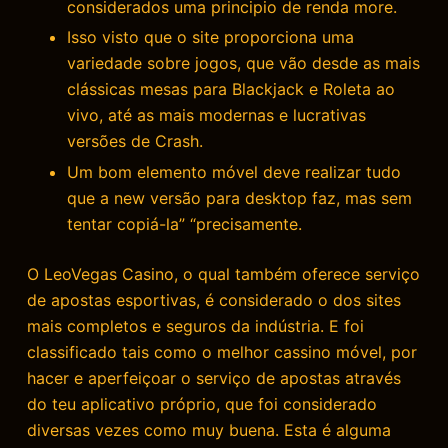
considerados uma principio de renda more.
Isso visto que o site proporciona uma
variedade sobre jogos, que vão desde as mais
clássicas mesas para Blackjack e Roleta ao
vivo, até as mais modernas e lucrativas
versões de Crash.
Um bom elemento móvel deve realizar tudo
que a new versão para desktop faz, mas sem
tentar copiá-la” “precisamente.
O LeoVegas Casino, o qual também oferece serviço
de apostas esportivas, é considerado o dos sites
mais completos e seguros da indústria. E foi
classificado tais como o melhor cassino móvel, por
hacer e aperfeiçoar o serviço de apostas através
do teu aplicativo próprio, que foi considerado
diversas vezes como muy buena. Esta é alguma