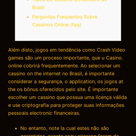
Brasil
Perguntas Frequentes Sobre
Cassinos Online (faq)
Além disto, jogos em tendência como Crash Video
games são um proceso importante, que u Casino.
online cobrirá frequentemente. Ao selecionar um
cassino on the internet no Brasil, é importante
considerar a segurança, o application, os jogos at
the os bônus oferecidos pelo site. É importante
escolher um cassino que possua uma licença válida
e use criptografia para proteger suas informações
pessoais electronic financeiras.
No entanto, note la cual estes não são
garantidos, exceto sony ericsson forem de