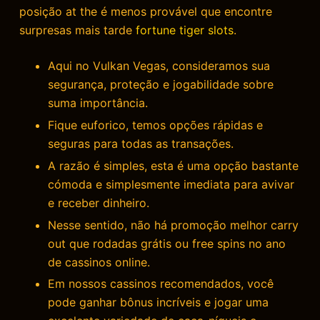
posição at the é menos provável que encontre
surpresas mais tarde
fortune tiger slots
.
Aqui no Vulkan Vegas, consideramos sua
segurança, proteção e jogabilidade sobre
suma importância.
Fique euforico, temos opções rápidas e
seguras para todas as transações.
A razão é simples, esta é uma opção bastante
cómoda e simplesmente imediata para avivar
e receber dinheiro.
Nesse sentido, não há promoção melhor carry
out que rodadas grátis ou free spins no ano
de cassinos online.
Em nossos cassinos recomendados, você
pode ganhar bônus incríveis e jogar uma