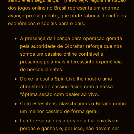
sempre em segurança.” “[newline]A regulamentação
dos jogos online no Brasil representa um enorme
avanço pro segmento, que pode fabricar benefícios
econômicos e sociais para o país.
A presença da licença para operação gerada
pela autoridade de Gibraltar reforça que nós
somos um cassino online confiável e
presamos pela mais interessante experiência
de nossos clientes.
Deixe la cual a Spin Live lhe mostre uma
atmosfera de cassino físico com a nossa”
“óptima seção com dealer ao vivo.
Com estes itens, classificamos o Betano como
um melhor cassino de forma geral.
Lembre-se que os jogos de albur envolvem
perdas e ganhos e, por isso, não devem ser