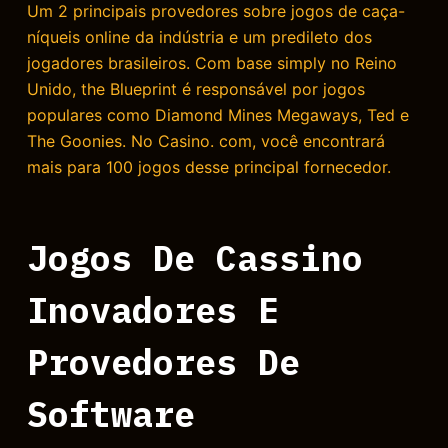
Um 2 principais provedores sobre jogos de caça-
níqueis online da indústria e um predileto dos
jogadores brasileiros. Com base simply no Reino
Unido, the Blueprint é responsável por jogos
populares como Diamond Mines Megaways, Ted e
The Goonies. No Casino. com, você encontrará
mais para 100 jogos desse principal fornecedor.
Jogos De Cassino
Inovadores E
Provedores De
Software