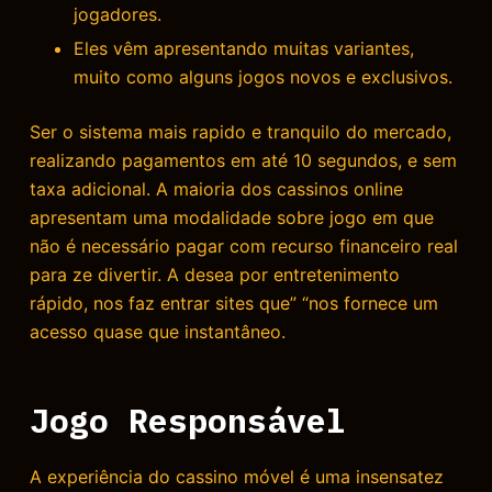
jogadores.
Eles vêm apresentando muitas variantes,
muito como alguns jogos novos e exclusivos.
Ser o sistema mais rapido e tranquilo do mercado,
realizando pagamentos em até 10 segundos, e sem
taxa adicional. A maioria dos cassinos online
apresentam uma modalidade sobre jogo em que
não é necessário pagar com recurso financeiro real
para ze divertir. A desea por entretenimento
rápido, nos faz entrar sites que” “nos fornece um
acesso quase que instantâneo.
Jogo Responsável
A experiência do cassino móvel é uma insensatez