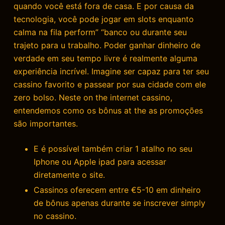
quando você está fora de casa. E por causa da
tecnologia, você pode jogar em slots enquanto
calma na fila perform” “banco ou durante seu
trajeto para u trabalho. Poder ganhar dinheiro de
verdade em seu tempo livre é realmente alguma
experiência incrível. Imagine ser capaz para ter seu
cassino favorito e passear por sua cidade com ele
zero bolso. Neste on the internet cassino,
entendemos como os bônus at the as promoções
são importantes.
E é possível também criar 1 atalho no seu
Iphone ou Apple ipad para acessar
diretamente o site.
Cassinos oferecem entre €5-10 em dinheiro
de bônus apenas durante se inscrever simply
no cassino.