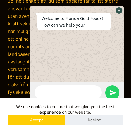
Jo, helt enkelt att du som spelare får ta 1st större
ansvar för att spela måttfullt när du spelar casino
utan svensk licens. Din spelpaus kommer att träda i
Welcome to Florida Gold Foods!
kraft sekunden som verifieringen görs och därmed
How can we help you?
har mulighed for at du inte logga in och spela på
ett online casino med svensk spellicens. Som redan
nämnts är det inte heller möjligt filma på
landbaserade sveriges casinon. Spelpaus är ett
avstängningsregister som gäller för alla casino-
verksamheter i Swe. Funktionen finns på casinon
för att du vid kriterium kan stänga audio-video dig
själv från allt spel på samtliga anläggningar såväl
fysiska som on the internet.
I andra drop kan du ta kontakt med supporten
We use cookies to ensure that we give you the best
experience on our website.
via are living chatt eller e-post.
Accept
Decline
Vår manual hjälper dig att komma igång 6
börja spela trots spelstopp.