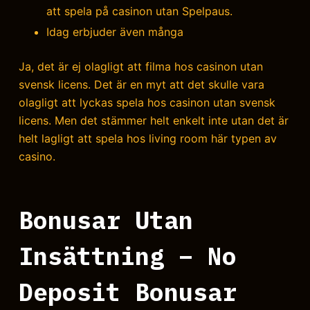
att spela på casinon utan Spelpaus.
Idag erbjuder även många
Ja, det är ej olagligt att filma hos casinon utan
svensk licens. Det är en myt att det skulle vara
olagligt att lyckas spela hos casinon utan svensk
licens. Men det stämmer helt enkelt inte utan det är
helt lagligt att spela hos living room här typen av
casino.
Bonusar Utan
Insättning – No
Deposit Bonusar