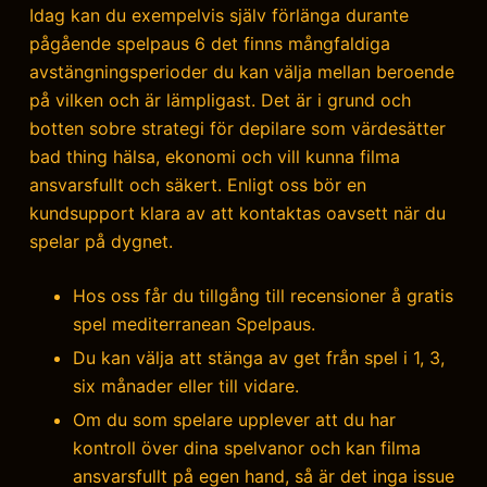
Idag kan du exempelvis själv förlänga durante
pågående spelpaus 6 det finns mångfaldiga
avstängningsperioder du kan välja mellan beroende
på vilken och är lämpligast. Det är i grund och
botten sobre strategi för depilare som värdesätter
bad thing hälsa, ekonomi och vill kunna filma
ansvarsfullt och säkert. Enligt oss bör en
kundsupport klara av att kontaktas oavsett när du
spelar på dygnet.
Hos oss får du tillgång till recensioner å gratis
spel mediterranean Spelpaus.
Du kan välja att stänga av get från spel i 1, 3,
six månader eller till vidare.
Om du som spelare upplever att du har
kontroll över dina spelvanor och kan filma
ansvarsfullt på egen hand, så är det inga issue