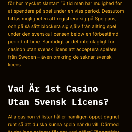
för hur mycket slantar” “6 tid man har mulighed for
at spendera på spel under en viss period. Dessutom
hittas möjligheten att registrera sig på Spelpaus,
och på så sätt blockera sig själv från allting spel
under den svenska licensen below en förbestämd
period of time. Samtidigt är det inte olagligt för
casinon utan svensk licens att acceptera spelare
från Sweden – även omkring de saknar svensk
licens.
Vad Är 1st Casino
Utan Svensk Licens?
Alla casinon vi listar håller nämligen öppet dygnet
runt så att du ska kunna spela när du vill. Därmed
är det inga gränser för get vad gäller” “öppettider