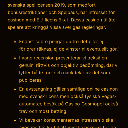
svenska spellicensen 2019, som medfört
bonusrestriktioner och Spelpaus, har intresset för
casinon med EU-licens ökat. Dessa casinon tillåter
spelare att kringgå vissa sveriges regleringar.
Endast sobre pengar du tro det eller ej
förlorar räknas, ej de vinster ni eventuellt gör.”
I varje recension presenterar vi också en
genuin, rättvis och objektiv bedömning, där vi
lyfter både för- och nackdelar av det som
publiceras.
En avstängning gäller samtliga online casinon
med svensk licens men också fysiska Vegas-
automater, besök på Casino Cosmopol också
trav och most betting.
Vi bevakar konsumenternas intressen o ska
även medverka till att minska riskerna för de