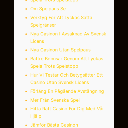
Om Spelpaus Se
Verktyg För Att Lyckas Sätta
Spelgränser
Nya Casinon I Avsaknad Av Svensk
Licens
Nya Casinon Utan Spelpaus
Bättre Bonusar Genom Att Lyckas
Spela Trots Spelstopp
Hur Vi Testar Och Betygsätter Ett
Casino Utan Svensk Licens
Förläng En Pågående Avstängning
Mer Från Svenska Spel
Hitta Rätt Casino För Dig Med Vår
Hjälp
Jämför Bästa Casinon