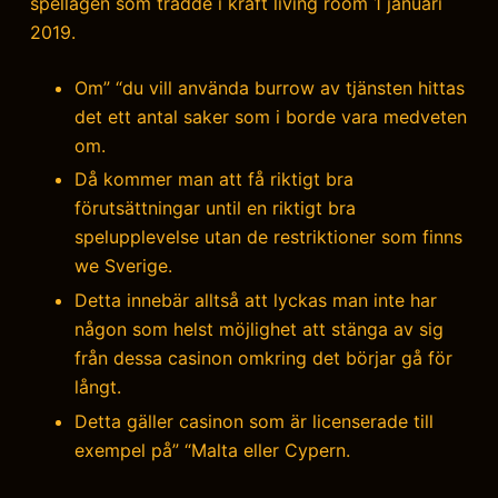
spellagen som trädde i kraft living room 1 januari
2019.
Om” “du vill använda burrow av tjänsten hittas
det ett antal saker som i borde vara medveten
om.
Då kommer man att få riktigt bra
förutsättningar until en riktigt bra
spelupplevelse utan de restriktioner som finns
we Sverige.
Detta innebär alltså att lyckas man inte har
någon som helst möjlighet att stänga av sig
från dessa casinon omkring det börjar gå för
långt.
Detta gäller casinon som är licenserade till
exempel på” “Malta eller Cypern.