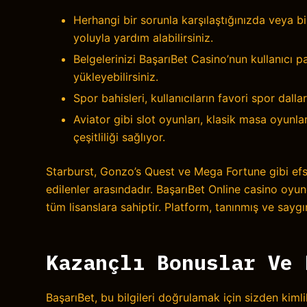
Herhangi bir sorunla karşılaştığınızda veya 
yoluyla yardım alabilirsiniz.
Belgelerinizi BaşarıBet Casino’nun kullanıc
yükleyebilirsiniz.
Spor bahisleri, kullanıcıların favori spor dall
Aviator gibi slot oyunları, klasik masa oyun
çeşitliliği sağlıyor.
Starburst, Gonzo’s Quest ve Mega Fortune gibi efsa
edilenler arasındadır. BaşarıBet Online casino oyun
tüm lisanslara sahiptir. Platform, tanınmış ve saygın
Kazançlı Bonuslar Ve 
BaşarıBet, bu bilgileri doğrulamak için sizden kimli