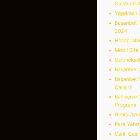
Oluşturabil
Yggdrasil
Başarıbet 
2024
Hesap İşle
Mobil Site 
Geleneksel
Başarıbet 
Başarıbet 
Çalışır?
Bahisçiye
Programı
Geniş Oyun
Para Yatır
Canlı Casi