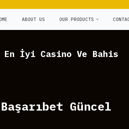
OME
ABOUT US
OUR PRODUCTS
CONTA
 En İyi Casino Ve Bahis
 Başarıbet Güncel