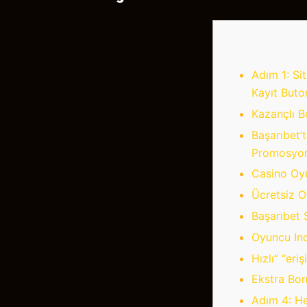
Adım 1: Si
Kayıt Buto
Kazançlı B
Başarıbet’
Promosyon
Casino Oyu
Ücretsiz O
Başarıbet S
Oyuncu Inc
Hızlı” “eri
Ekstra Bon
Adım 4: H