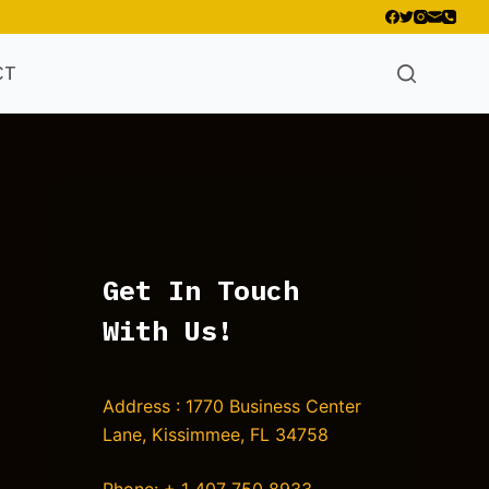
CT
Get In Touch
With Us!
Address : 1770 Business Center
Lane, Kissimmee, FL 34758
Phone: + 1 407 750 8933