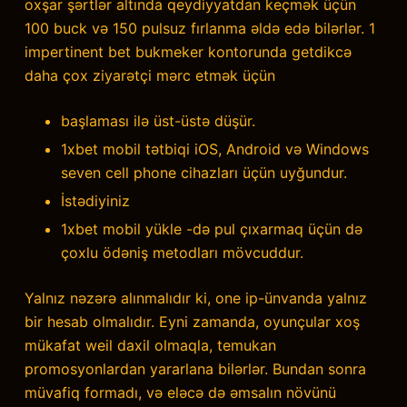
oxşar şərtlər altında qeydiyyatdan keçmək üçün
100 buck və 150 ​​pulsuz fırlanma əldə edə bilərlər. 1
impertinent bet bukmeker kontorunda getdikcə
daha çox ziyarətçi mərc etmək üçün
başlaması ilə üst-üstə düşür.
1xbet mobil tətbiqi iOS, Android və Windows
seven cell phone cihazları üçün uyğundur.
İstədiyiniz
1xbet mobil yükle -də pul çıxarmaq üçün də
çoxlu ödəniş metodları mövcuddur.
Yalnız nəzərə alınmalıdır ki, one ip-ünvanda yalnız
bir hesab olmalıdır. Eyni zamanda, oyunçular xoş
mükafat weil daxil olmaqla, temukan
promosyonlardan yararlana bilərlər. Bundan sonra
müvafiq formadı, və eləcə də əmsalın növünü