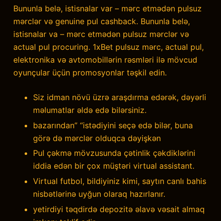
Bununla belə, istisnalar var – mərc etmədən pulsuz
mərclər və genuine pul cashback. Bununla belə,
istisnalar va – mərc etmədən pulsuz mərclər və
actual pul procuring. 1xBet pulsuz mərc, actual pul,
elektronika və avtomobillərin rəsmləri ilə mövcud
oyunçular üçün promosyonlar təşkil edin.
Siz idman növü üzrə araşdırma edərək, dəyərli
məlumatlar əldə edə bilərsiniz.
bazarından” “istədiyini seçə edə bilər, buna
görə də mərclər olduqca dəyişkən
Pul çəkmə mövzusunda çətinlik çəkdiklərini
iddia edən bir çox müştəri virtual assistant.
Virtual futbol, bildiyiniz kimi, saytın canlı bahis
nisbətlərinə uyğun olaraq hazırlanır.
yetirdiyi təqdirdə depozitə əlavə vəsait almaq