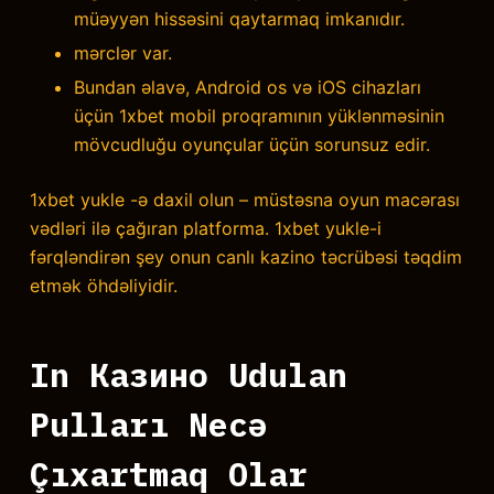
müəyyən hissəsini qaytarmaq imkanıdır.
mərclər var.
Bundan əlavə, Android os və iOS cihazları
üçün 1xbet mobil proqramının yüklənməsinin
mövcudluğu oyunçular üçün sorunsuz edir.
1xbet yukle -ə daxil olun – müstəsna oyun macərası
vədləri ilə çağıran platforma. 1xbet yukle-i
fərqləndirən şey onun canlı kazino təcrübəsi təqdim
etmək öhdəliyidir.
In Казино Udulan
Pulları Necə
Çıxartmaq Olar