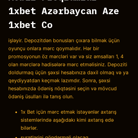
1xbet Azərbaycan Aze
1xbet Co
işləyir. Depozitdən bonusları çıxara bilmək üçün
oyunçu onlara mərc qoymalıdır. Hər bir
promosyonun öz mərcləri var və siz əmsalları 1, 4
olan mərclərə hadisələrə mərc etməlisiniz. Depoziti
doldurmaq üçün şəxsi hesabınıza daxil olmaq və ya
qeydiyyatdan keçmək lazımdır. Sonra, şəxsi
hesabınızda ödəniş nöqtəsini seçin və mövcud
ödəniş üsulları ilə tanış olun.
1x Bet içün mərc etmək istəyənlər axtarış
sistemlərində aşağıdakı kimi axtarış edə
bilərlər.
surətlərini göndərməli olacaq.