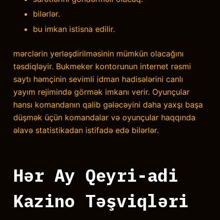
bilərlər.
bu imkan istisna edilir.
mərclərin yerləşdirilməsinin mümkün olacağını
təsdiqləyir. Bukmeker kontorunun internet rəsmi
saytı həmçinin sevimli idman hadisələrini canlı
yayım rejimində görmək imkanı verir. Oyunçular
hansı komandanın qalib gələcəyini daha yaxşı başa
düşmək üçün komandalar və oyunçular haqqında
əlavə statistikadan istifadə edə bilərlər.
Hər Ay Qeyri-adi
Kazino Təşviqləri