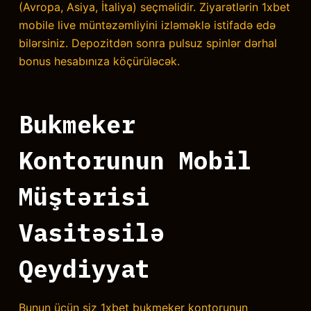
(Avropa, Asiya, İtaliya) seçməlidir. Ziyarətlərin 1xbet
mobile live müntəzəmliyini izləməklə istifadə edə
bilərsiniz. Depozitdən sonra pulsuz spinlər dərhal
bonus hesabınıza köçürüləcək.
Bukmeker
Kontorunun Mobil
Müştərisi
Vasitəsilə
Qeydiyyat
Bunun üçün siz 1xbet bukmeker kontorunun