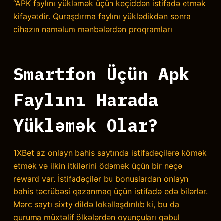
“APK faylını yükləmək üçün keçiddən istifadə etmək
kifayətdir. Quraşdırma faylını yüklədikdən sonra
cihazın naməlum mənbələrdən proqramları
Smartfon Üçün Apk
Faylını Harada
Yükləmək Olar?
1XBet az onlayn bahis saytında istifadəçilərə kömək
etmək və ilkin itkilərini ödəmək üçün bir neçə
reward var. İstifadəçilər bu bonuslardan onlayn
bahis təcrübəsi qazanmaq üçün istifadə edə bilərlər.
Mərc saytı sixty dildə lokallaşdırılıb ki, bu da
quruma müxtəlif ölkələrdən oyunçuları qəbul