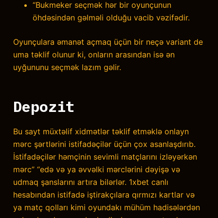
“Bukmeker seçmək hər bir oyunçunun
öhdəsindən gəlməli olduğu vacib vəzifədir.
Oyunçulara əmanət açmaq üçün bir neçə variant de
uma təklif olunur ki, onların arasından isə ən
uyğununu seçmək lazım gəlir.
Depozit
Bu sayt müxtəlif xidmətlər təklif etməklə onlayn
mərc şərtlərini istifadəçilər üçün çox asanlaşdırıb.
İstifadəçilər həmçinin sevimli matçlarını izləyərkən
mərc” “edə və ya əvvəlki mərclərini dəyişə və
udmaq şanslarını artıra bilərlər. 1xbet canlı
hesabından istifadə iştirakçılara qırmızı kartlar və
ya matç qolları kimi oyundakı mühüm hadisələrdən