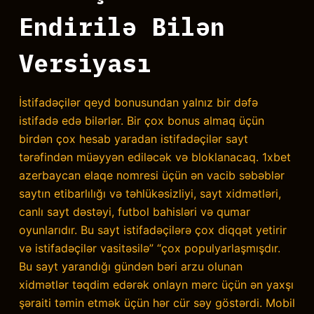
Endirilə Bilən
Versiyası
İstifadəçilər qeyd bonusundan yalnız bir dəfə
istifadə edə bilərlər. Bir çox bonus almaq üçün
birdən çox hesab yaradan istifadəçilər sayt
tərəfindən müəyyən ediləcək və bloklanacaq. 1xbet
azerbaycan elaqe nomresi üçün ən vacib səbəblər
saytın etibarlılığı və təhlükəsizliyi, sayt xidmətləri,
canlı sayt dəstəyi, futbol bahisləri və qumar
oyunlarıdır. Bu sayt istifadəçilərə çox diqqət yetirir
və istifadəçilər vasitəsilə” “çox populyarlaşmışdır.
Bu sayt yarandığı gündən bəri arzu olunan
xidmətlər təqdim edərək onlayn mərc üçün ən yaxşı
şəraiti təmin etmək üçün hər cür səy göstərdi. Mobil