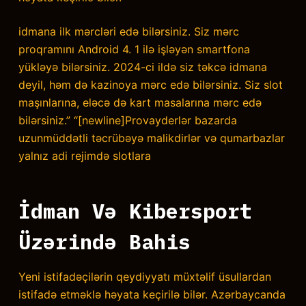
idmana ilk mərcləri edə bilərsiniz. Siz mərc
proqramını Android 4. 1 ilə işləyən smartfona
yükləyə bilərsiniz. 2024-ci ildə siz təkcə idmana
deyil, həm də kazinoya mərc edə bilərsiniz. Siz slot
maşınlarına, eləcə də kart masalarına mərc edə
bilərsiniz.” “[newline]Provayderlər bazarda
uzunmüddətli təcrübəyə malikdirlər və qumarbazlar
yalnız adi rejimdə slotlara
İdman Və Kibersport
Üzərində Bahis
Yeni istifadəçilərin qeydiyyatı müxtəlif üsullardan
istifadə etməklə həyata keçirilə bilər. Azərbaycanda