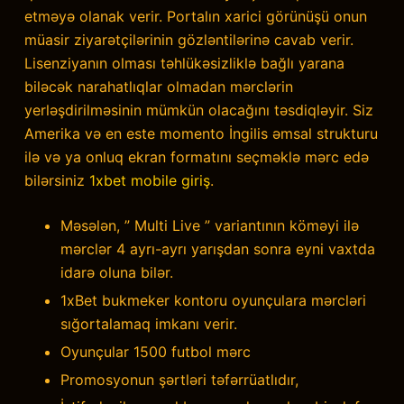
etməyə olanak verir. Portalın xarici görünüşü onun
müasir ziyarətçilərinin gözləntilərinə cavab verir.
Lisenziyanın olması təhlükəsizliklə bağlı yarana
biləcək narahatlıqlar olmadan mərclərin
yerləşdirilməsinin mümkün olacağını təsdiqləyir. Siz
Amerika və en este momento İngilis əmsal strukturu
ilə və ya onluq ekran formatını seçməklə mərc edə
bilərsiniz
1xbet mobile giriş
.
Məsələn, ” Multi Live ” variantının köməyi ilə
mərclər 4 ayrı-ayrı yarışdan sonra eyni vaxtda
idarə oluna bilər.
1xBet bukmeker kontoru oyunçulara mərcləri
sığortalamaq imkanı verir.
Oyunçular 1500 futbol mərc
Promosyonun şərtləri təfərrüatlıdır,