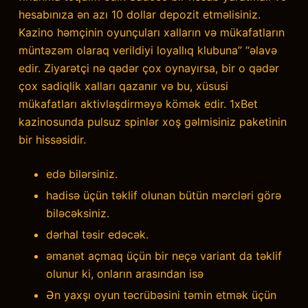
hesabınıza ən azı 10 dollar depozit etməlisiniz.
Kazino həmçinin oyunçuları xalların və mükafatların
müntəzəm olaraq verildiyi loyallıq klubuna” “əlavə
edir. Ziyarətçi nə qədər çox oynayırsa, bir o qədər
çox sadiqlik xalları qazanır və bu, xüsusi
mükafatları aktivləşdirməyə kömək edir. 1xBet
kazinosunda pulsuz spinlər xoş gəlmisiniz paketinin
bir hissəsidir.
edə bilərsiniz.
hadisə üçün təklif olunan bütün mərcləri görə
biləcəksiniz.
dərhal təsir edəcək.
əmanət açmaq üçün bir neçə variant da təklif
olunur ki, onların arasından isə
Ən yaxşı oyun təcrübəsini təmin etmək üçün