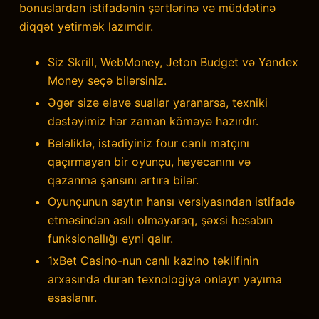
bonuslardan istifadənin şərtlərinə və müddətinə
diqqət yetirmək lazımdır.
Siz Skrill, WebMoney, Jeton Budget və Yandex
Money seçə bilərsiniz.
Əgər sizə əlavə suallar yaranarsa, texniki
dəstəyimiz hər zaman köməyə hazırdır.
Beləliklə, istədiyiniz four canlı matçını
qaçırmayan bir oyunçu, həyəcanını və
qazanma şansını artıra bilər.
Oyunçunun saytın hansı versiyasından istifadə
etməsindən asılı olmayaraq, şəxsi hesabın
funksionallığı eyni qalır.
1xBet Casino-nun canlı kazino təklifinin
arxasında duran texnologiya onlayn yayıma
əsaslanır.