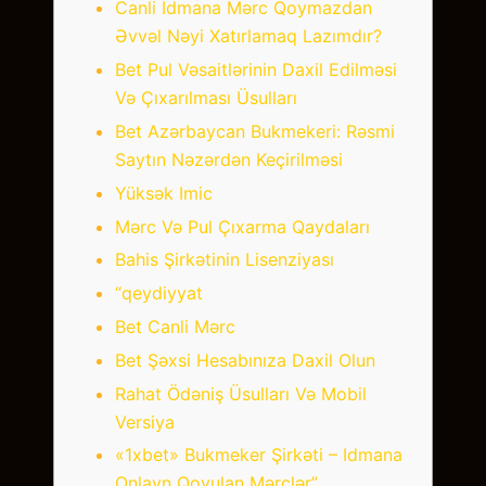
Canli Idmana Mərc Qoymazdan
Əvvəl Nəyi Xatırlamaq Lazımdır?
Bet Pul Vəsaitlərinin Daxil Edilməsi
Və Çıxarılması Üsulları
Bet Azərbaycan Bukmekeri: Rəsmi
Saytın Nəzərdən Keçirilməsi
Yüksək Imic
Mərc Və Pul Çıxarma Qaydaları
Bahis Şirkətinin Lisenziyası
“qeydiyyat
Bet Canli Mərc
Bet Şəxsi Hesabınıza Daxil Olun
Rahat Ödəniş Üsulları Və Mobil
Versiya
«1xbet» Bukmeker Şirkəti – Idmana
Onlayn Qoyulan Mərclər”