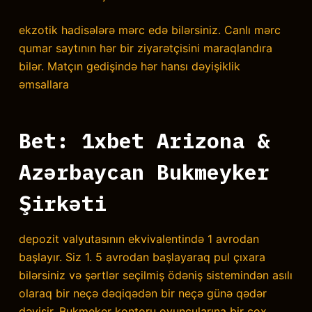
ekzotik hadisələrə mərc edə bilərsiniz. Canlı mərc
qumar saytının hər bir ziyarətçisini maraqlandıra
bilər. Matçın gedişində hər hansı dəyişiklik
əmsallara
Bet: 1xbet Arizona &
Аzərbаyсаn Bukmеykеr
Şirkəti
depozit valyutasının ekvivalentində 1 avrodan
başlayır. Siz 1. 5 avrodan başlayaraq pul çıxara
bilərsiniz və şərtlər seçilmiş ödəniş sistemindən asılı
olaraq bir neçə dəqiqədən bir neçə günə qədər
dəyişir. Bukmeker kontoru oyunçularına bir çox