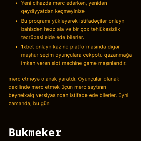
Yeni cihazda mərc edərkən, yenidən
qeydiyyatdan keçməyinizə
Bu proqramı yükləyərək istifadəçilər onlayn
bahisdən həzz ala və bir çox təhlükəsizlik
təcrübəsi əldə edə bilərlər.
1xbet onlayn kazino platformasında digər
məşhur seçim oyunçulara cekpotu qazanmağa
imkan verən slot machine game maşınlarıdır.
mərc etməyə olanak yaratdı. Oyunçular olanak
daxilində mərc etmək üçün mərc saytının
beynəlxalq versiyasından istifadə edə bilərlər. Eyni
zamanda, bu gün
Bukmeker