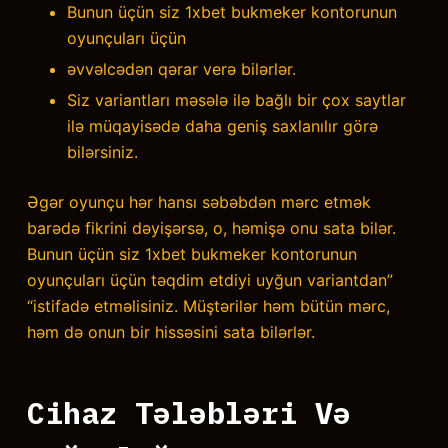
Bunun üçün siz 1xbet bukmeker kontorunun
oyunçuları üçün
əvvəlcədən qərar verə bilərlər.
Siz variantları məsələ ilə bağlı bir çox saytlar
ilə müqayisədə daha geniş saxlanılır görə
bilərsiniz.
Əgər oyunçu hər hansı səbəbdən mərc etmək
barədə fikrini dəyişərsə, o, həmişə onu sata bilər.
Bunun üçün siz 1xbet bukmeker kontorunun
oyunçuları üçün təqdim etdiyi uyğun variantdan”
“istifadə etməlisiniz. Müştərilər həm bütün mərc,
həm də onun bir hissəsini sata bilərlər.
Cihaz Tələbləri Və