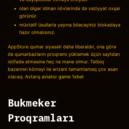
olan digər idman növlərində də vəziyyət oxşar
görünür.
müxtəlif üsullarla yayına biləcəyiniz blokadaya
hazır olmalısınız.
AppStore qumar siyasəti daha liberaldır, ona görə
də qumarbazların proqramı yükləmək üçün saytdan
istifadə etməsinə heç nə mane olmur. Tətbiq
bazarının köməyi ilə ərizəni tamamlamaq çox asan
olacaq. Axtarış
aviator game 1xbet
Bukmeker
Proqramları