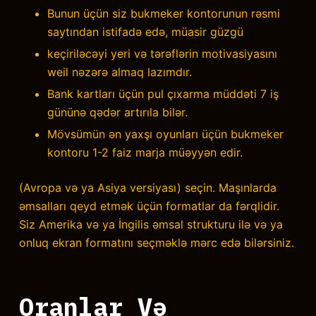
Bunun üçün siz bukmeker kontorunun rəsmi
saytından istifadə edə, müasir güzgü
keçiriləcəyi yeri və tərəflərin motivasiyasını
weil nəzərə almaq lazımdır.
Bank kartları üçün pul çıxarma müddəti 7 iş
gününə qədər artırıla bilər.
Mövsümün ən yaxşı oyunları üçün bukmeker
kontoru 1-2 faiz marja müəyyən edir.
(Avropa və ya Asiya versiyası) seçin. Maşınlarda
əmsalları qeyd etmək üçün formatlar da fərqlidir.
Siz Amerika və ya İngilis əmsal strukturu ilə və ya
onluq ekran formatını seçməklə mərc edə bilərsiniz.
Oranlar Və