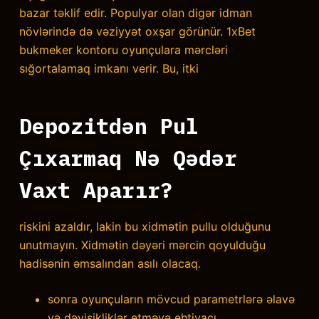
bazar təklif edir. Populyar olan digər idman
növlərində də vəziyyət oxşar görünür. 1xBet
bukmeker kontoru oyunçulara mərcləri
sığortalamaq imkanı verir. Bu, itki
Depozitdən Pul
Çıxarmaq Nə Qədər
Vaxt Aparır?
riskini azaldır, lakin bu xidmətin pullu olduğunu
unutmayın. Xidmətin dəyəri mərcin qoyulduğu
hadisənin əmsalından asılı olacaq.
sonra oyunçuların mövcud parametrlərə əlavə
və dəyişikliklər etməyə ehtiyacı