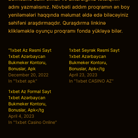
adını yazmalısınız. Növbəti addım proqramın ən boy
yeniləmələri haqqında məlumat əldə edə biləcəyiniz
səhifəni araşdırmaqdır. Quraşdırma linkinə
klikləməklə oyunçu proqramı fonda yükləyə bilər.
“1xbet Az Rəsmi Sayt
1xbet Seyrək Rəsmi Sayt
1xbet Azərbaycan
1xbet Azərbaycan
Bukmeker Kontoru,
Bukmeker Kontoru,
Bonuslar, Apk
Bonuslar, Apk</tg
December 20, 2022
April 23, 2023
In "1xbet apk"
In "1xbet CASINO AZ"
1xbet Az Formal Sayt
1xbet Azərbaycan
Bukmeker Kontoru,
Bonuslar, Apk</tg
April 4, 2023
In "1xbet Casino Online"