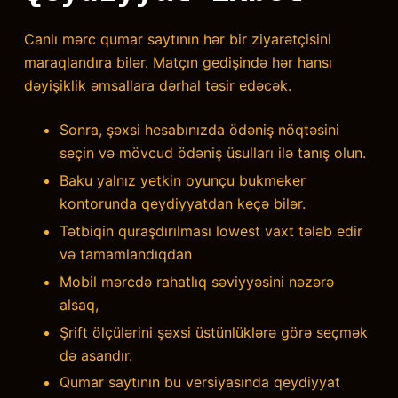
Canlı mərc qumar saytının hər bir ziyarətçisini
maraqlandıra bilər. Matçın gedişində hər hansı
dəyişiklik əmsallara dərhal təsir edəcək.
Sonra, şəxsi hesabınızda ödəniş nöqtəsini
seçin və mövcud ödəniş üsulları ilə tanış olun.
Baku yalnız yetkin oyunçu bukmeker
kontorunda qeydiyyatdan keçə bilər.
Tətbiqin quraşdırılması lowest vaxt tələb edir
və tamamlandıqdan
Mobil mərcdə rahatlıq səviyyəsini nəzərə
alsaq,
Şrift ölçülərini şəxsi üstünlüklərə görə seçmək
də asandır.
Qumar saytının bu versiyasında qeydiyyat