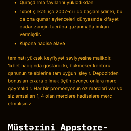
Quraşdırma fayllarını yüklədikdən
1xbet şirkəti işə 2007-ci ildə başlamışdır ki, bu
da ona qumar əyləncələri dünyasında kifayət
qədər zəngin təcrübə qazanmağa imkan
vermişdir.
Kupona hadisə əlavə
təminatı yüksək keyfiyyət səviyyəsinə malikdir.
1xbet haqqinda göstərdi ki, bukmeker kontoru
qanunun tələblərinə tam uyğun işləyir. Depozitdən
bonusları çıxara bilmək üçün oyunçu onlara mərc
qoymalıdır. Hər bir promosyonun öz mərcləri var və
siz əmsalları 1, 4 olan mərclərə hadisələrə mərc
etməlisiniz.
Müştərini Appstore-