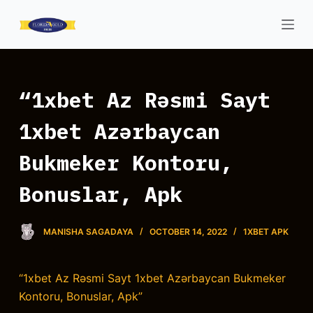
S
k
i
p
t
“1xbet Az Rəsmi Sayt
o
1xbet Azərbaycan
c
o
Bukmeker Kontoru,
n
t
Bonuslar, Apk
e
n
MANISHA SAGADAYA
OCTOBER 14, 2022
1XBET APK
t
“1xbet Az Rəsmi Sayt 1xbet Azərbaycan Bukmeker
Kontoru, Bonuslar, Apk”