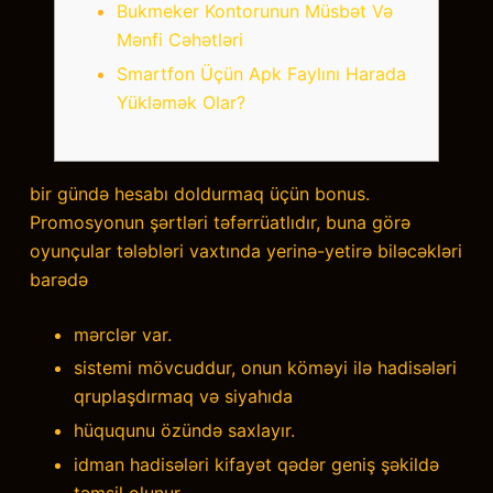
Bukmeker Kontorunun Müsbət Və
Mənfi Cəhətləri
Smartfon Üçün Apk Faylını Harada
Yükləmək Olar?
bir gündə hesabı doldurmaq üçün bonus.
Promosyonun şərtləri təfərrüatlıdır, buna görə
oyunçular tələbləri vaxtında yerinə-yetirə biləcəkləri
barədə
mərclər var.
sistemi mövcuddur, onun köməyi ilə hadisələri
qruplaşdırmaq və siyahıda
hüququnu özündə saxlayır.
idman hadisələri kifayət qədər geniş şəkildə
təmsil olunur.