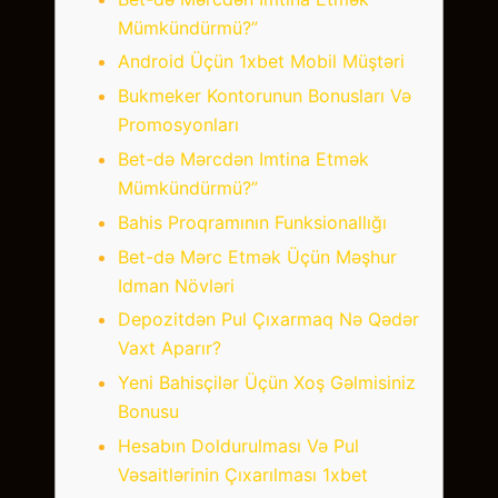
Mümkündürmü?”
Android Üçün 1xbet Mobil Müştəri
Bukmeker Kontorunun Bonusları Və
Promosyonları
Bet-də Mərcdən Imtina Etmək
Mümkündürmü?”
Bahis Proqramının Funksionallığı
Bet-də Mərc Etmək Üçün Məşhur
Idman Növləri
Depozitdən Pul Çıxarmaq Nə Qədər
Vaxt Aparır?
Yeni Bahisçilər Üçün Xoş Gəlmisiniz
Bonusu
Hesabın Doldurulması Və Pul
Vəsaitlərinin Çıxarılması 1xbet