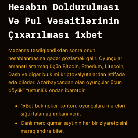
Hesabın Doldurulması
Və Pul Vəsaitlərinin
Çıxarılması 1xbet
Məzənnə təsdiqləndikdən sonra onun
hesablanmasına qədər gözləmək qalır. Oyunçular
əmanəti artırmaq üçün Bitcoin, Etherium, Litecoin,
Dash və digər bu kimi kriptovalyutalardan istifadə
edə bilərlər. Azərbaycandan olan oyunçular üçün
böyük” “üstünlük ondan ibarətdir
1xBet bukmeker kontoru oyunçulara mərcləri
sığortalamaq imkanı verir.
Canlı mərc qumar saytının hər bir ziyarətçisini
maraqlandıra bilər.